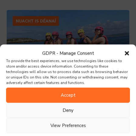
NUACHT IS DÉANAÍ
GDPR - Manage Consent
To provide the best experiences, we use technologies like cookies to
store and/or access device information. Consenting to these
technologies will allow us to process data such as browsing behavior
or unique IDs on this site. Not consenting or withdrawing consent, may
adversely affect certain features and functions.
Accept
2 Meán Fómhair, 2024
Deny
Gníomhaíochtaí is Fearr i
gColáiste na nOileán
View Preferences