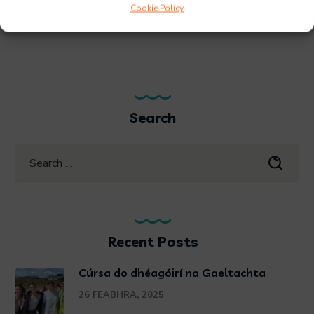
Cookie Policy
MORE
Search
Recent Posts
Cúrsa do dhéagóirí na Gaeltachta
26 FEABHRA, 2025