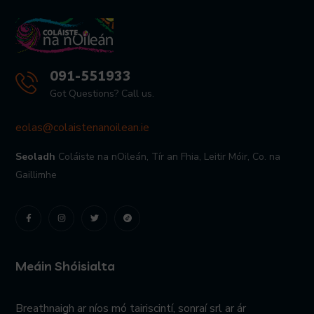
091-551933
Got Questions? Call us.
eolas@colaistenanoilean.ie
Seoladh
Coláiste na nOileán,
Tír an Fhia,
Leitir Móir,
Co. na
Gaillimhe
Meáin Shóisialta
Breathnaigh ar níos mó tairiscintí, sonraí srl ar ár